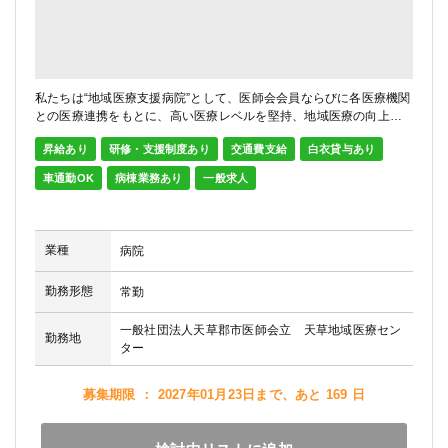
私たちは“地域医療支援病院”として、医師会会員ならびに各医療機関
との医療連携をもとに、高い医療レベルを堅持、地域医療の向上に
貢献するという病院の基本理念に基づき、調剤業務を中心とした薬
昇給あり
研修・支援制度あり
交通費支給
白衣貸与あり
剤業務を行っております。
車通勤OK
病棟業務あり
一般求人
業種
病院
勤務形態
常勤
一般社団法人天草郡市医師会立 天草地域医療セン
勤務地
ター
募集期限 ： 2027年01月23日まで、あと 169 日