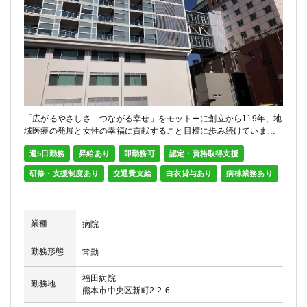
「広がるやさしさ つながる幸せ」をモットーに創立から119年、地
域医療の発展と女性の幸福に貢献すること目標に歩み続けていま
す。特に周産期医療は、「地域周産期母子医療センター」の指定を
週5日勤務
昇給あり
即勤務可
認定・資格取得支援
受け、県全域から母体や新生児の搬送があり、母子の安全を守るた
め高度先進医療にも取り組んでいます。ぜひあなたも我々と一緒...
研修・支援制度あり
交通費支給
白衣貸与あり
病棟業務あり
続きを読む
業種
病院
勤務形態
常勤
福田病院
勤務地
熊本市中央区新町2-2-6