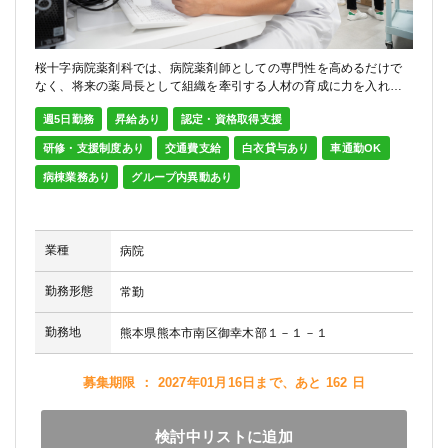
桜十字病院薬剤科では、病院薬剤師としての専門性を高めるだけで
なく、将来の薬局長として組織を牽引する人材の育成に力を入れて
います。桜十字グループは2026年現在、熊本県6病院、福岡県11病
週5日勤務
昇給あり
認定・資格取得支援
院、宮崎県2病院を展開しており、グループのさらなる発展に向けて
将来の薬局長候補を募集しています。まずは桜十字病院で...
続きを
研修・支援制度あり
交通費支給
白衣貸与あり
車通勤OK
読む
病棟業務あり
グループ内異動あり
業種
病院
勤務形態
常勤
勤務地
熊本県熊本市南区御幸木部１－１－１
募集期限 ： 2027年01月16日まで、あと 162 日
検討中リストに追加