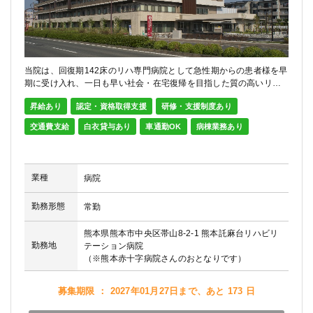
当院は、回復期142床のリハ専門病院として急性期からの患者様を早
期に受け入れ、一日も早い社会・在宅復帰を目指した質の高いリハ
ビリテーションを提供しております。 「チーム医療」を合言葉に、
昇給あり
認定・資格取得支援
研修・支援制度あり
多職種間との業務の中で互いに切磋琢磨できる環境で、医師・看護
師・薬剤師などが日々意見を交わすことで薬剤師の観点以外...
続き
交通費支給
白衣貸与あり
車通勤OK
病棟業務あり
を読む
業種
病院
勤務形態
常勤
熊本県熊本市中央区帯山8-2-1 熊本託麻台リハビリ
勤務地
テーション病院
（※熊本赤十字病院さんのおとなりです）
募集期限 ： 2027年01月27日まで、あと 173 日