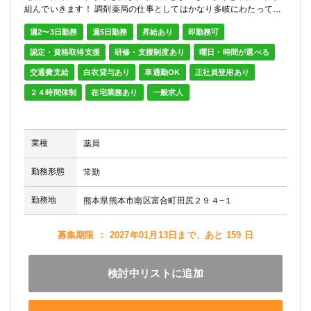
組んでいきます！ 調剤薬局の仕事としてはかなり多岐にわたって経
験できますので、非常にやりがいのある現場です。
週2〜3日勤務
週5日勤務
昇給あり
即勤務可
HP:https://tomiai.hiiragi-p.co.jp
認定・資格取得支援
研修・支援制度あり
曜日・時間が選べる
交通費支給
白衣貸与あり
車通勤OK
正社員登用あり
２４時間体制
在宅業務あり
一般求人
業種
薬局
勤務形態
常勤
勤務地
熊本県熊本市南区富合町田尻２９４−１
募集期限 ： 2027年01月13日まで、あと 159 日
検討中リストに追加