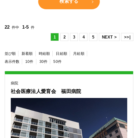
検索する
22
1-5
件中
件
1
2
3
4
5
NEXT >
>>|
並び順
新着順
時給順
日給順
月給順
表示件数
10件
30件
50件
病院
社会医療法人愛育会 福田病院