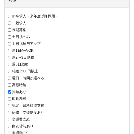
特徴
新卒求人（来年度以降採用）
一般求人
長期募集
土日祝のみ
土日祝給与アップ
週1日からOK
週2〜3日勤務
週5日勤務
時給1500円以上
曜日・時間が選べる
高額時給
昇給あり
即勤務可
認定・資格取得支援
研修・支援制度あり
交通費支給
白衣貸与あり
車通勤OK