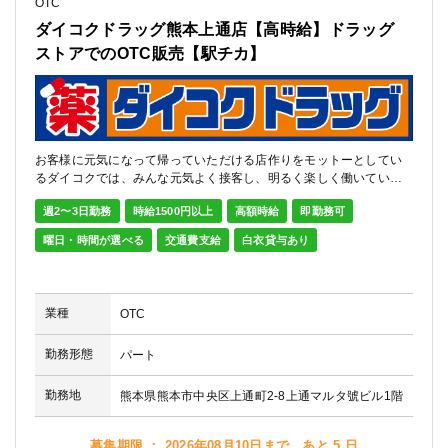
OTC
ダイコクドラッグ熊本上通店【高時給】ドラッグ
ストアでのOTC販売【駅チカ】
お客様に元気になって帰っていただける店作りをモットーとしてい
るダイコクでは、みんな元気よく接客し、明るく楽しく働いていま
す。
週2〜3日勤務
時給1500円以上
高額時給
即勤務可
曜日・時間が選べる
交通費支給
白衣貸与あり
業種
OTC
勤務形態
パート
勤務地
熊本県熊本市中央区上通町2-8上通マルタ號ビル1階
募集期限 ： 2026年08月10日まで、あと 5 日