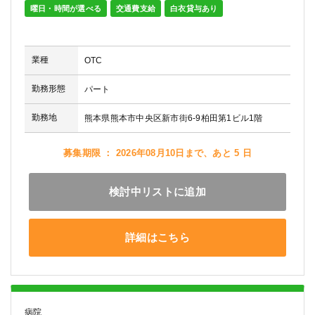
曜日・時間が選べる
交通費支給
白衣貸与あり
業種
OTC
勤務形態
パート
勤務地
熊本県熊本市中央区新市街6-9柏田第1ビル1階
募集期限 ： 2026年08月10日まで、あと 5 日
検討中リストに追加
詳細はこちら
病院