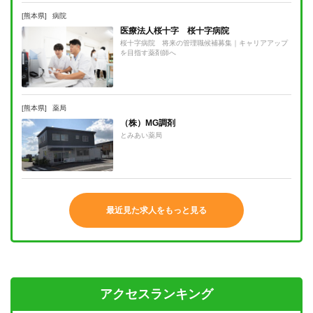
[熊本県]
病院
医療法人桜十字 桜十字病院
桜十字病院 将来の管理職候補募集｜キャリアアップ
を目指す薬剤師へ
[熊本県]
薬局
（株）MG調剤
とみあい薬局
最近見た求人をもっと見る
アクセスランキング