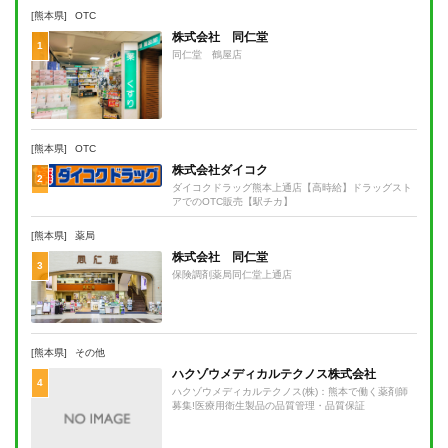
[熊本県]
OTC
株式会社 同仁堂
1
同仁堂 鶴屋店
[熊本県]
OTC
株式会社ダイコク
2
ダイコクドラッグ熊本上通店【高時給】ドラッグスト
アでのOTC販売【駅チカ】
[熊本県]
薬局
株式会社 同仁堂
3
保険調剤薬局同仁堂上通店
[熊本県]
その他
ハクゾウメディカルテクノス株式会社
4
ハクゾウメディカルテクノス(株)：熊本で働く薬剤師
募集!医療用衛生製品の品質管理・品質保証