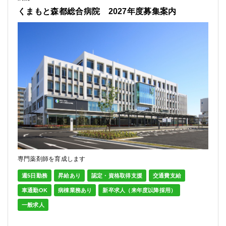
くまもと森都総合病院 2027年度募集案内
専門薬剤師を育成します
週5日勤務
昇給あり
認定・資格取得支援
交通費支給
車通勤OK
病棟業務あり
新卒求人（来年度以降採用）
一般求人