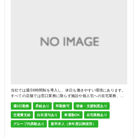
当社では週/36時間制を導入し、休日も働きやすい環境にあります。
すべての店舗では窓口業務に限らず施設や個人宅への在宅業務、実
務実習生の受け入れを行っています。県や市の勉強会に積極的に受
週5日勤務
昇給あり
即勤務可
研修・支援制度あり
講する薬剤師には会費を負担するなど学びやすい環境としていま
す。その他各種手当あり
交通費支給
白衣貸与あり
車通勤OK
在宅業務あり
グループ内異動あり
新卒求人（来年度以降採用）