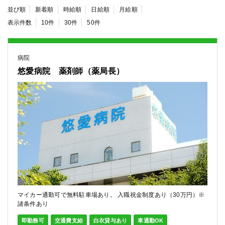
並び順
新着順
時給順
日給順
月給順
表示件数
10件
30件
50件
病院
悠愛病院 薬剤師（薬局長）
マイカー通勤可で無料駐車場あり。 入職祝金制度あり（30万円）※
諸条件あり
即勤務可
交通費支給
白衣貸与あり
車通勤OK