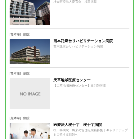
社会医療法人愛育会 福田病院
[熊本県]
病院
熊本託麻台リハビリテーション病院
熊本託麻台リハビリテーション病院
[熊本県]
病院
天草地域医療センター
【天草地域医療センター】薬剤師募集
[熊本県]
病院
医療法人桜十字 桜十字病院
桜十字病院 将来の管理職候補募集｜キャリアアップ
を目指す薬剤師へ