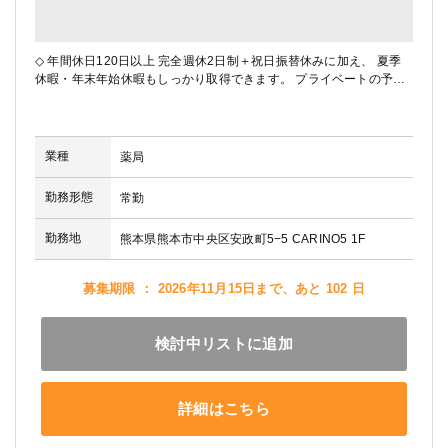
◇ 年間休日120日以上 完全週休2日制＋祝日振替休みに加え、 夏季
休暇・年末年始休暇もしっかり取得できます。 プライベートの予定
も立てやすく、 旅行やご家族との時間も大切にできます。 ◇ 安心で
きるチーム体制 くるむ薬局では、患者さま一人ひとりに寄り添う 丁
寧な医療サービスを大切にしています。 ...
続きを読む
業種
薬局
勤務形態
常勤
勤務地
熊本県熊本市中央区安政町5−5 CARINO5 1F
募集期限 ： 2026年11月15日まで、あと 102 日
検討中リストに追加
詳細はこちら