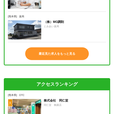
[熊本県]
薬局
（株）MG調剤
とみあい薬局
最近見た求人をもっと見る
アクセスランキング
[熊本県]
OTC
株式会社 同仁堂
1
同仁堂 鶴屋店