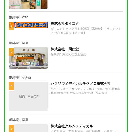
[熊本県]
OTC
株式会社ダイコク
2
ダイコクドラッグ熊本上通店【高時給】ドラッグスト
アでのOTC販売【駅チカ】
[熊本県]
薬局
株式会社 同仁堂
3
保険調剤薬局同仁堂上通店
[熊本県]
その他
ハクゾウメディカルテクノス株式会社
4
ハクゾウメディカルテクノス(株)：熊本で働く薬剤師
募集!医療用衛生製品の品質管理・品質保証
[熊本県]
薬局
株式会社クルムメディカル
5
くるむ薬局 熊本下通店 薬剤師募集（正社員/パー