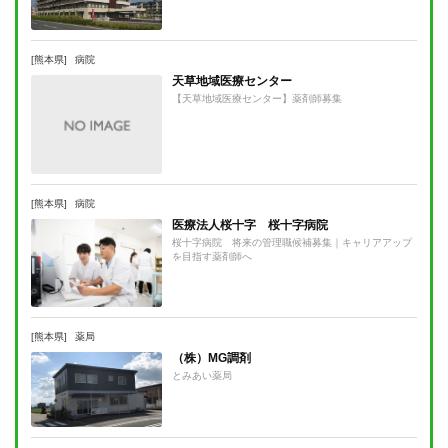
[熊本県]
病院
天草地域医療センター
【天草地域医療センター】薬剤師募集
[熊本県]
病院
医療法人桜十字 桜十字病院
桜十字病院 将来の管理職候補募集｜キャリアアップ
を目指す薬剤師へ
[熊本県]
薬局
（株）MG調剤
とみあい薬局