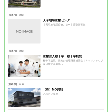
[熊本県]
病院
天草地域医療センター
【天草地域医療センター】薬剤師募集
[熊本県]
病院
医療法人桜十字 桜十字病院
桜十字病院 将来の管理職候補募集｜キャリアアップ
を目指す薬剤師へ
[熊本県]
薬局
（株）MG調剤
とみあい薬局