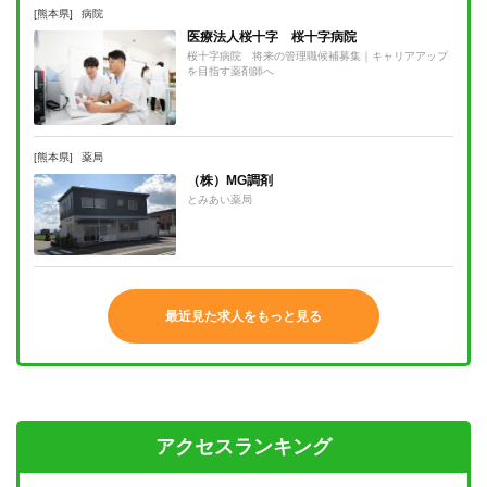
[熊本県]
病院
医療法人桜十字 桜十字病院
桜十字病院 将来の管理職候補募集｜キャリアアップ
を目指す薬剤師へ
[熊本県]
薬局
（株）MG調剤
とみあい薬局
最近見た求人をもっと見る
アクセスランキング